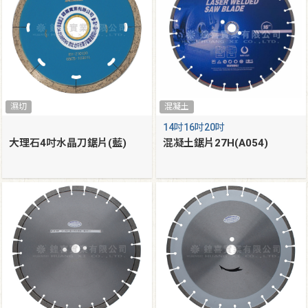
濕切
混凝土
14吋16吋20吋
大理石4吋水晶刀鋸片(藍)
混凝土鋸片27H(A054)