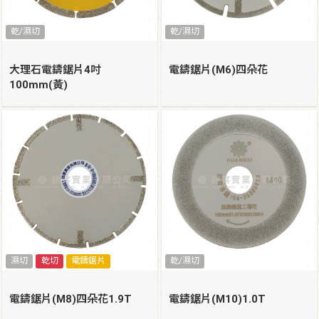
乾/濕切
乾/濕切
大理石電鑄鋸片4吋
電鑄鋸片(M6)四朵花
100mm(黃)
濕切
乾切
電鑄鋸片
乾/濕切
電鑄鋸片(M8)四朵花1.9T
電鑄鋸片(M10)1.0T