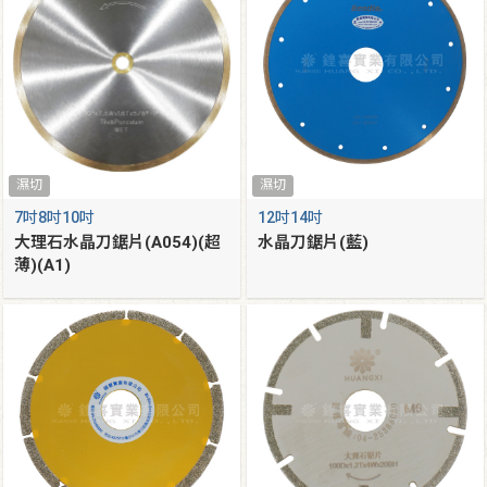
濕切
濕切
7吋8吋10吋
12吋14吋
大理石水晶刀鋸片(A054)(超
水晶刀鋸片(藍)
薄)(A1)