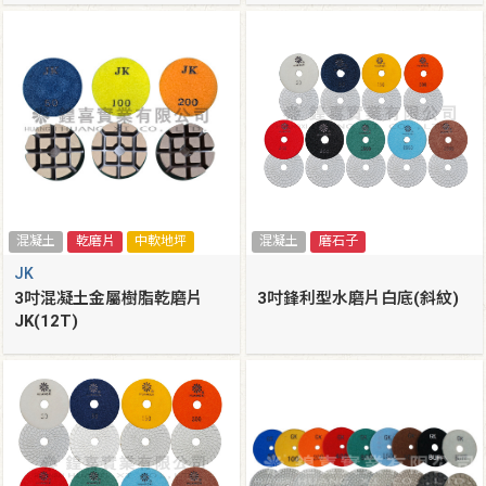
混凝土
乾磨片
中軟地坪
混凝土
磨石子
JK
3吋混凝土金屬樹脂乾磨片
3吋鋒利型水磨片白底(斜紋)
JK(12T)