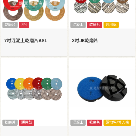
乾磨片
7吋
混凝土
乾磨片
通用型
7吋混泥土乾磨片ASL
3吋JK乾磨片
乾磨片
通用型
混凝土
乾磨片
硬地坪/修刀痕