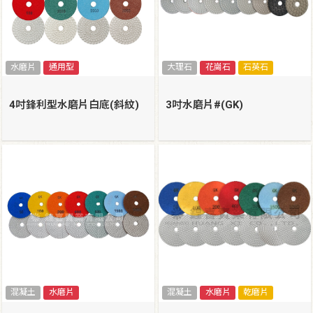
水磨片
通用型
大理石
花崗石
石英石
4吋鋒利型水磨片白底(斜紋)
3吋水磨片#(GK)
混凝土
水磨片
混凝土
水磨片
乾磨片