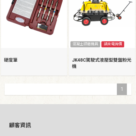
混凝土研磨機具
請來電詢價
硬度筆
JK48C駕駛式液壓型雙盤粉光
機
1
顧客資訊