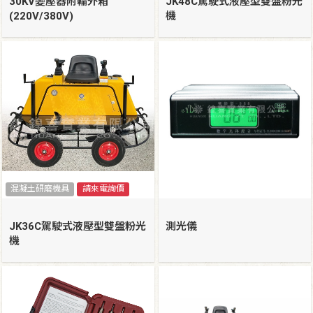
30KV變壓器附輪外箱
JK48C駕駛式液壓型雙盤粉光
(220V/380V)
機
混凝土研磨機具
請來電詢價
JK36C駕駛式液壓型雙盤粉光
測光儀
機