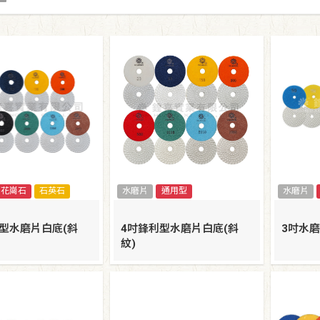
花崗石
石英石
水磨片
通用型
水磨片
型水磨片白底(斜
4吋鋒利型水磨片白底(斜
3吋水磨
紋)