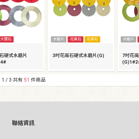
大理石
水磨片
花崗石
石英石
水磨片
理石硬式水磨片
3吋花崗石硬式水磨片(G)
7吋花
#4#
(G)1#2
:
1
/ 3‧共有
51
件商品
聯絡資訊