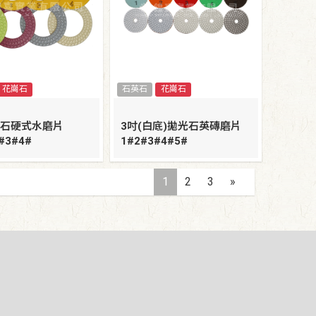
花崗石
石英石
花崗石
崗石硬式水磨片
3吋(白底)拋光石英磚磨片
#3#4#
1#2#3#4#5#
1
2
3
»