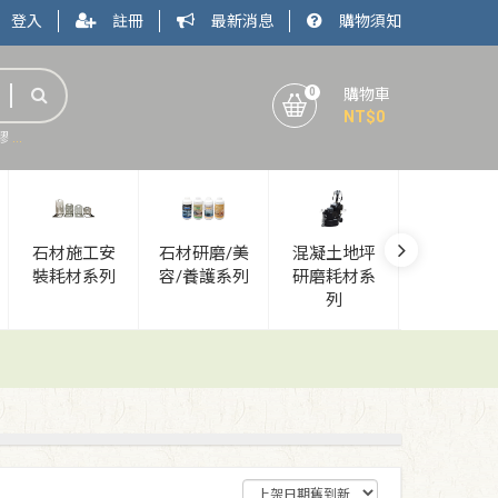
登入
註冊
最新消息
購物須知
0
購物車
NT$
0
膠
石材加工廠
石材安裝工具
石材五金
石材施工安
石材研磨/美
混凝土地坪
新品上市
裝耗材系列
容/養護系列
研磨耗材系
列