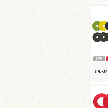
水磨片
5吋水磨