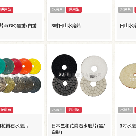
通用型
水磨片
通用型
水磨片
片#(GK)黑拋/白拋
3吋日山水磨片
日山水磨
花崗石
水磨片
通用型
水磨片
和花崗石水磨片
日本三和花崗石水磨片(黑/
3吋水磨
白拋)