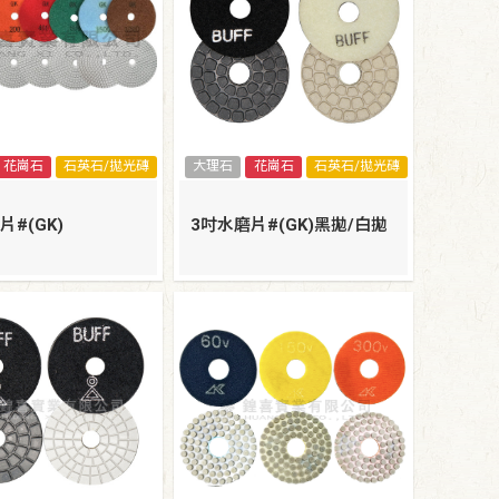
花崗石
石英石/拋光磚
大理石
花崗石
石英石/拋光磚
片#(GK)
3吋水磨片#(GK)黑拋/白拋