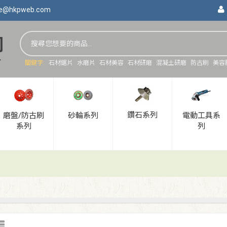
ce@hkpweb.com
關鍵字:
石材鋸片
水磨片
石材美容
石材研磨
混凝土研磨
防古刷
美容
鑽石系列
磨盤/防古刷
砂輪系列
電動工具系
系列
列