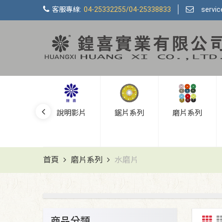
客服專線:
04-25332255/04-25338833
servi
新品上市
說明影片
鋸片系列
磨片系列
首頁
磨片系列
水磨片
商品分類