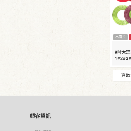
水磨片
9吋大
1#2#3
頁數
顧客資訊