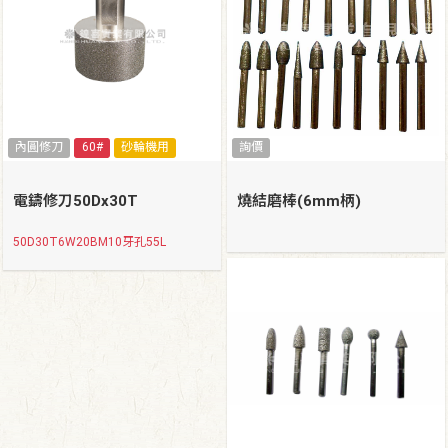
內圓修刀
60#
砂輪機用
詢價
電鑄修刀50Dx30T
燒結磨棒(6mm柄)
50D30T6W20BM10牙孔55L